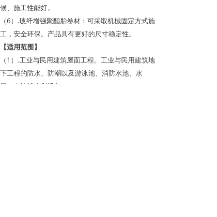
候、施工性能好。
（6）.玻纤增强聚酯胎卷材：可采取机械固定方式施
工，安全环保。产品具有更好的尺寸稳定性。
【适用范围】
（1）.工业与民用建筑屋面工程。工业与民用建筑地
下工程的防水、防潮以及游泳池、消防水池、水
渠、水池等水利设备。
【产品特点】
长丝聚酯毡胎卷材：
（1）.长丝聚酯胎体和SBS改性沥青两种高性能材料
的组合，为综合性能优异的高性能、高档次防水卷
材。
（2）.可形成高强度的防水层、抵抗压力水能力强。
耐咯破、耐撕裂、耐疲劳、耐霉菌、耐候性好。
（3）.抗拉强度高，延伸率大，对基层收缩、变形、
开裂的适应性强。
（4）.优良的耐高低温性能，能在-50℃下仍能保持