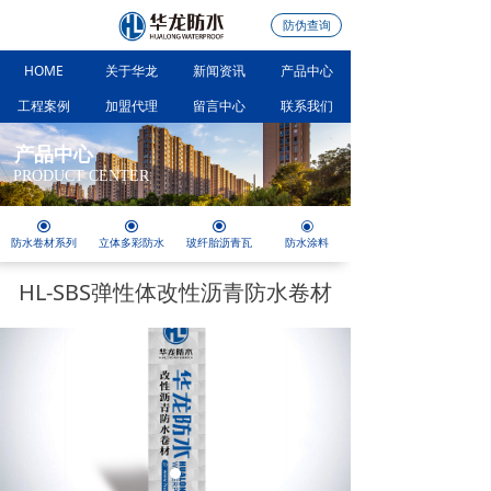
防伪查询
HOME
关于华龙
新闻资讯
产品中心
工程案例
加盟代理
留言中心
联系我们
产品中心
PRODUCT CENTER
끧
끧
끧
ꀉ
防水卷材系列
立体多彩防水
玻纤胎沥青瓦
防水涂料
HL-SBS弹性体改性沥青防水卷材