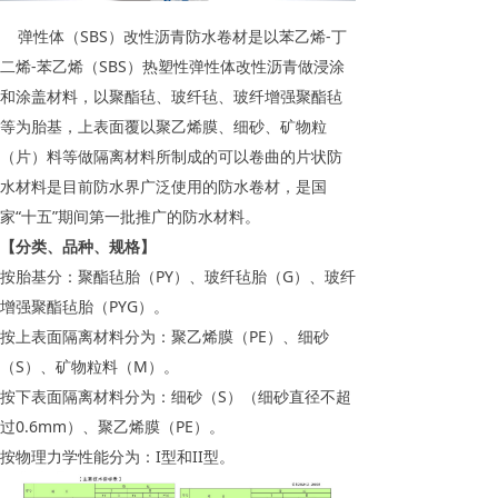
弹性体（SBS）改性沥青防水卷材是以苯乙烯-丁
二烯-苯乙烯（SBS）热塑性弹性体改性沥青做浸涂
和涂盖材料，以聚酯毡、玻纤毡、玻纤增强聚酯毡
等为胎基，上表面覆以聚乙烯膜、细砂、矿物粒
（片）料等做隔离材料所制成的可以卷曲的片状防
水材料是目前防水界广泛使用的防水卷材，是国
家“十五”期间第一批推广的防水材料。
【分类、品种、规格】
按胎基分：聚酯毡胎（PY）、玻纤毡胎（G）、玻纤
增强聚酯毡胎（PYG）。
按上表面隔离材料分为：聚乙烯膜（PE）、细砂
（S）、矿物粒料（M）。
按下表面隔离材料分为：细砂（S）（细砂直径不超
过0.6mm）、聚乙烯膜（PE）。
按物理力学性能分为：I型和II型。