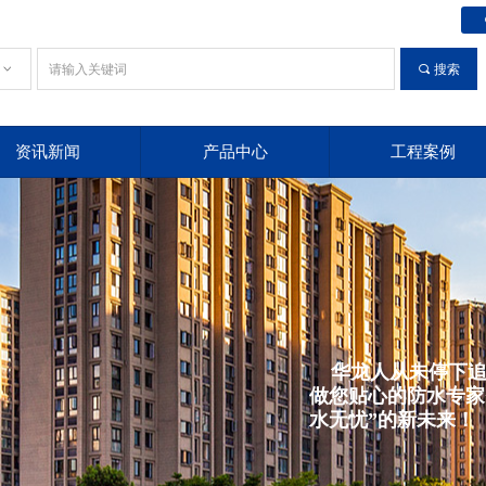
ꀁ
끠
搜索
资讯新闻
产品中心
工程案例
资讯新闻
产品中心
工程案例
华龙人从未停下追
做您贴心的防水专家
水无忧”的新未来！