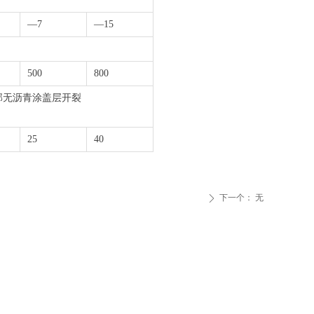
—7
—15
500
800
部无沥青涂盖层开裂
25
40
下一个：
无
ꄲ