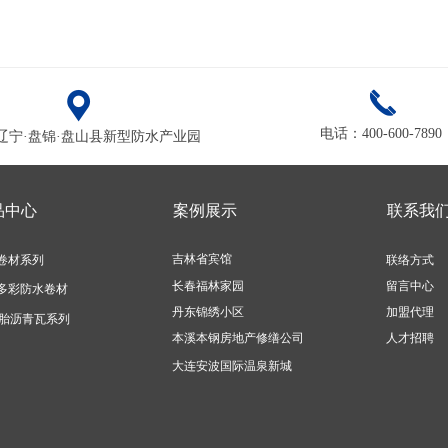
끇
끅
电话：400-600-7890
辽宁·盘锦·盘山县新型防水产业园
品中心
案例展示
联系我
吉林省宾馆
卷材系列
联络方式
长春福林家园
留言中心
多彩防水卷材
丹东锦绣小区
加盟代理
胎沥青瓦系列
本溪本钢房地产修缮公司
人才招聘
大连安波国际温泉新城