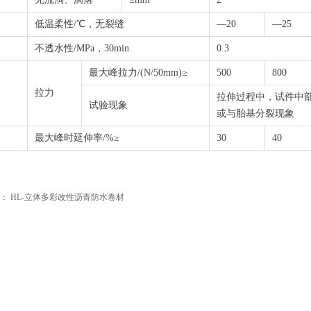
低温柔性/℃，无裂缝
—20
—25
不透水性/MPa，30min
0.3
最大峰拉力/(N/50mm)≥
500
800
拉力
拉伸过程中，试件中
试验现象
或与胎基分裂现象
最大峰时延伸率/%≥
30
40
：
HL-立体多彩改性沥青防水卷材