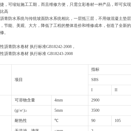
捷，可缩短施工工期，而且维修方便，只需立彩卷材一种产品，即可实现安
比高
沥青防水系统与传统坡面防水系统相比，一层抵三层，不用做混凝土垫层
，节能、美观、大方，降低了工程的整体造价和维修成本，创造了全新的视
修。
沥青防水卷材 执行标准GB18242-2008，
沥青防水卷材 执行标准 GB18243-2008
指标
项目
SBS
I
II
可溶物含量
4mm
2900
(g/㎡)≥
5mm
3500
耐热性
℃
90
105
无流淌、滴落
≤mm
2