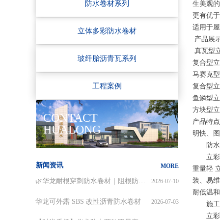
防水卷材系列
生美观的
更有优于
适用于
立体多彩防水卷材
产品展
真瓦型立
玻纤胎沥青瓦系列
复合型立
马赛克型
工程案例
复合型立
鱼鳞型立
方块型立
CONTACT
产品特点
HUALONG
明快、图
防水
立彩新型
华龙非固化橡胶沥青防水涂料
华龙玻纤沥青瓦 | 打破传统瓦片短板
华龙翠护水不漏｜碾压普通水不漏
华龙防水 I 致敬劳动者
华龙双甲，分层设防，全场景守护。
华龙自粘，一粘适用全场景
产品价格调整通知函
华龙防水 I 我们都了不起
华龙防水 I 欢度元宵
华龙防水 I 一马当先
弹性体改性沥青防水卷材(加筋增强胎基)
528 防水日：来华龙防水直播间一元抢水不漏
风雨无情人有情！华龙防水驰援建昌，助力灾后修缮
华龙防水出席第七届防水行业大会，共探行业高质量发展新路径
华龙多彩卷材，坡屋面防水装饰一步到位
华龙弹性体改性沥青防水卷材 加筋增强胎基
2026-07-29
2026-07-24
2026-06-11
2026-06-03
2026-05-28
2026-05-25
2026-05-18
2026-05-01
2026-04-20
2026-04-13
2026-04-06
2026-03-27
2026-03-16
2026-03-08
2026-03-03
2026-02-26
新闻资讯
MORE
重量轻 
🌿华龙耐根穿刺防水卷材｜阻根防水二合一
2026-07-10
装、易维
耐低温和
华龙可外露 SBS 改性沥青防水卷材
2026-07-03
施工
【时尚秀场】华龙防水两款明星产品惊艳亮相行业时尚秀！
2026-06-24
立彩新