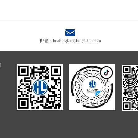
낂
邮箱：hualongfangshui@sina.com
们