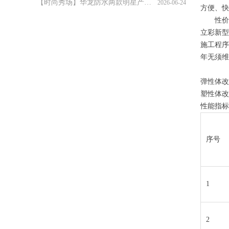
方便、快
喜报！华龙防水荣获 2026 年度 "防水卷材影响力品牌" 大奖
2026-06-18
性价
立彩新型
施工程序
年无须维
弹性体改性
塑性体改性
性能指标
序号
1
2