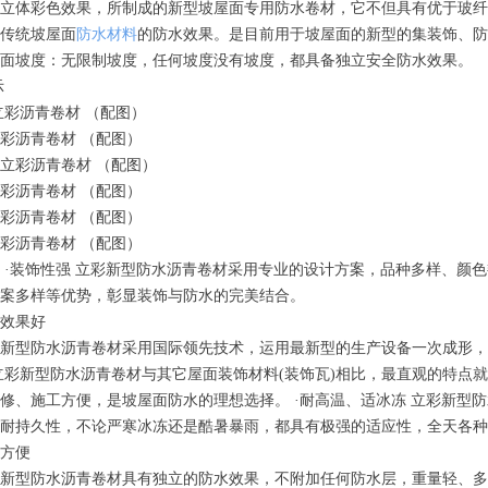
立体彩色效果，所制成的新型坡屋面专用防水卷材，它不但具有优于玻纤
传统坡屋面
防水材料
的防水效果。是目前用于坡屋面的新型的集装饰、防
屋面坡度：无限制坡度，任何坡度没有坡度，都具备独立安全防水效果。
示
彩沥青卷材 （配图）
彩沥青卷材 （配图）
立彩沥青卷材 （配图）
彩沥青卷材 （配图）
彩沥青卷材 （配图）
彩沥青卷材 （配图）
 ·装饰性强 立彩新型防水沥青卷材采用专业的设计方案，品种多样、颜
案多样等优势，彰显装饰与防水的完美结合。
效果好
防水沥青卷材采用国际领先技术，运用最新型的生产设备一次成形，其防水
立彩新型防水沥青卷材与其它屋面装饰材料(装饰瓦)相比，最直观的特点就
修、施工方便，是坡屋面防水的理想选择。 ·耐高温、适冰冻 立彩新型
耐持久性，不论严寒冰冻还是酷暑暴雨，都具有极强的适应性，全天各种
方便
型防水沥青卷材具有独立的防水效果，不附加任何防水层，重量轻、多