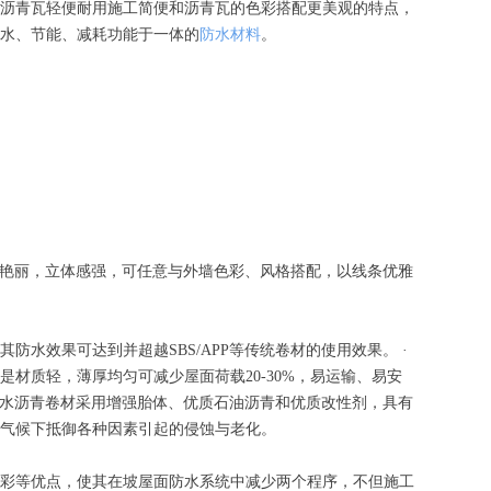
沥青瓦轻便耐用施工简便和沥青瓦的色彩搭配更美观的特点，
水、节能、减耗功能于一体的
防水材料
。
色艳丽，立体感强，可任意与外墙色彩、风格搭配，以线条优雅
效果可达到并超越SBS/APP等传统卷材的使用效果。 ·
是材质轻，薄厚均匀可减少屋面荷载20-30%，易运输、易安
防水沥青卷材采用增强胎体、优质石油沥青和优质改性剂，具有
气候下抵御各种因素引起的侵蚀与老化。
彩等优点，使其在坡屋面防水系统中减少两个程序，不但施工