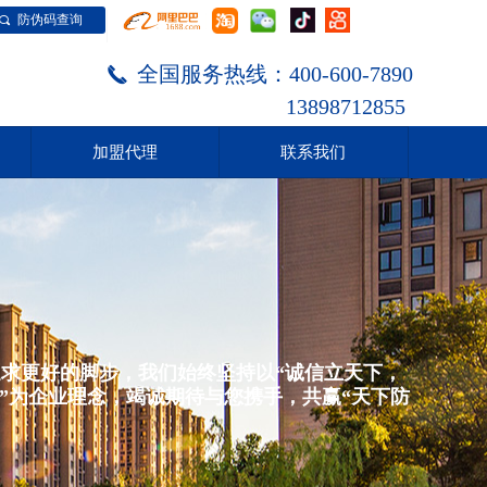
防伪码查询
끠
全国服务热线：400-600-7890
끅
13898712855
加盟代理
联系我们
加盟代理
联系我们
求更好的脚步，我们始终坚持以“诚信立天下，
”为企业理念，竭诚期待与您携手，共赢“天下防