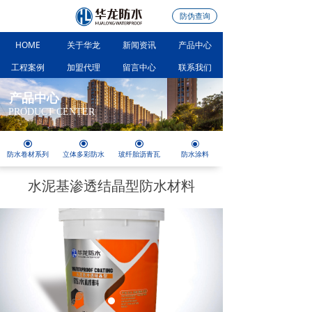
防伪查询
HOME
关于华龙
新闻资讯
产品中心
工程案例
加盟代理
留言中心
联系我们
产品中心
PRODUCT CENTER
끧
끧
끧
ꀉ
防水卷材系列
立体多彩防水
玻纤胎沥青瓦
防水涂料
水泥基渗透结晶型防水材料