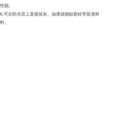
性能。
6.可在防水层上直接抹灰、油漆或铺贴瓷砖等装潢材
料。
适用范围
广泛应用于水泥砂浆、新旧混凝土类建筑物及构筑
物的迎水面和背水面防水。如：地下室、地铁、卫
生间、厨房、水库、游泳池、储水建筑、涵洞、混
凝土路面等。
上一个：
水性聚氨酯防水涂料
ꄴ
下一个：
JS防水涂料
ꄲ
낀
뀳
녁
끅
首页
资讯
留言
电话
Copyright © 2018 辽宁华龙防水工程有限公司